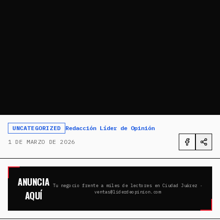
UNCATEGORIZED
Redacción Líder de Opinión
1 DE MARZO DE 2026
ANUNCIA
Tu negocio frente a miles de lectores en Ciudad Juárez ·
AQUÍ
ventas@liderdeopinion.com