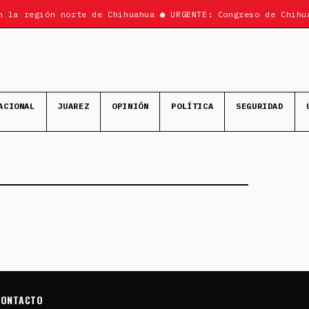
n la región norte de Chihuahua ● URGENTE: Congreso de Chihu
ACIONAL
JUAREZ
OPINIÓN
POLÍTICA
SEGURIDAD
CONTACTO