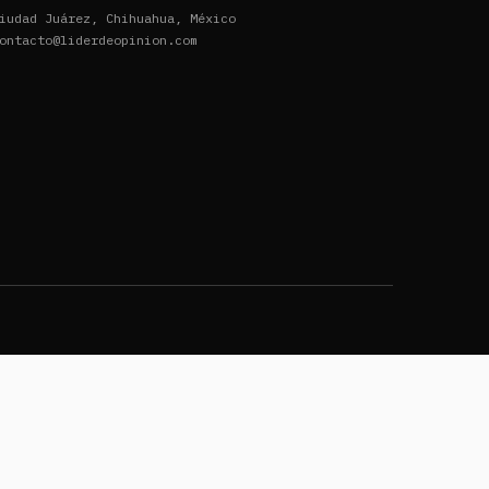
iudad Juárez, Chihuahua, México
ontacto@liderdeopinion.com