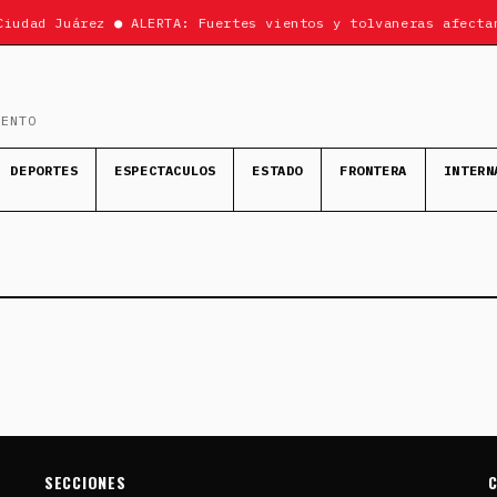
Ciudad Juárez ● ALERTA: Fuertes vientos y tolvaneras afecta
MENTO
DEPORTES
ESPECTACULOS
ESTADO
FRONTERA
INTERN
SECCIONES