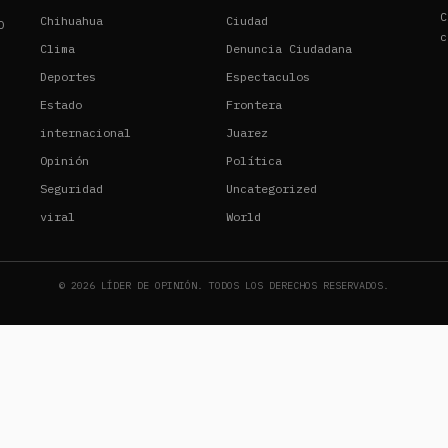
C
Chihuahua
Ciudad
O
c
Clima
Denuncia Ciudadana
Deportes
Espectaculos
Estado
Frontera
internacional
Juarez
Opinión
Política
Seguridad
Uncategorized
viral
World
©
2026
LÍDER DE OPINIÓN. TODOS LOS DERECHOS RESERVADOS.