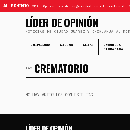
AL MOMENTO
ÚLTIMA HORA: Operativo de seguridad en el centro de 
LÍDER DE OPINIÓN
NOTICIAS DE CIUDAD JUÁREZ Y CHIHUAHUA AL MO
CHIHUAHUA
CIUDAD
CLIMA
DENUNCIA
CIUDADANA
CREMATORIO
TAG:
NO HAY ARTÍCULOS CON ESTE TAG.
LÍDER DE OPINIÓN