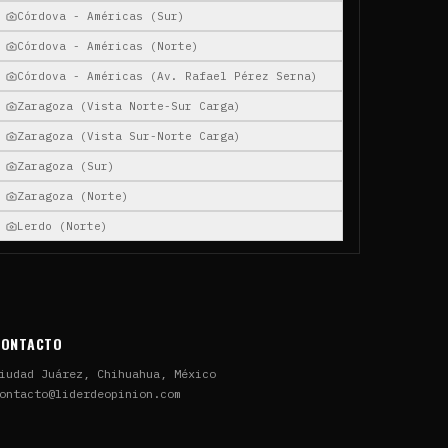
Córdova - Américas (Sur)
Córdova - Américas (Norte)
Córdova - Américas (Av. Rafael Pérez Serna)
Zaragoza (Vista Norte-Sur Carga)
Zaragoza (Vista Sur-Norte Carga)
Zaragoza (Sur)
Zaragoza (Norte)
Lerdo (Norte)
CONTACTO
iudad Juárez, Chihuahua, México
ontacto@liderdeopinion.com