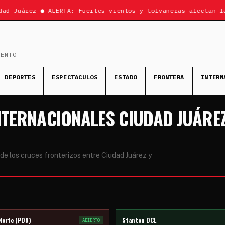
ad Juárez ● ALERTA: Fuertes vientos y tolvaneras afectan la
MENTO
DEPORTES
ESPECTACULOS
ESTADO
FRONTERA
INTERN
NTERNACIONALES CIUDAD JUÁREZ
de los cruces fronterizos entre Ciudad Juárez y
Norte (PDN)
Stanton DCL
ABIERTO