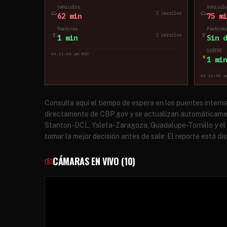
Vehículos
Vehículo
1
carriles
62 min
75 mi
Peatones
Peatones
1
carriles
1 min
Sin d
SENTRI
At 11:00 pm MDT
S
1 min
At 11:00 p
Consulta aquí el tiempo de espera en los puentes interna
directamente de CBP.gov y se actualizan automáticamen
Stanton-DCL, Ysleta-Zaragoza, Guadalupe-Tornillo y el 
tomar la mejor decisión antes de salir. El reporte está di
CÁMARAS EN VIVO (
10
)