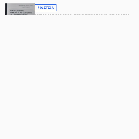
POLÍTICA
MENSAJE MASIVO PIDE RENUNCIA DE MARU
CAMPOS POR "TRAICIÓN A LA PATRIA" —
COINCIDE CON MARCHA EN MEOQUI
16 DE MAYO DE 2026
POLÍTICA
DETRÁS DEL PODER LO QUE SE VE Y LO QUE
ES
8 DE MAYO DE 2026
VOLVER AL INICIO
LÍDER DE OPINIÓN