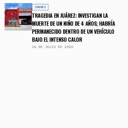
JUAREZ
TRAGEDIA EN JUÁREZ: INVESTIGAN LA
MUERTE DE UN NIÑO DE 4 AÑOS; HABRÍA
PERMANECIDO DENTRO DE UN VEHÍCULO
BAJO EL INTENSO CALOR
26 DE JULIO DE 2026
JUAREZ
"LA BIBLIA ES LA VERDAD, LÉELA": EL MENSAJE QUE LLEVA
CASI 40 AÑOS VIGILANDO CIUDAD JUÁREZ
16 DE JULIO DE 2026
JUAREZ
😱 ¡DE JIM MORRISON A MARILYN MONROE!
LOS FAMOSOS QUE HICIERON HISTORIA EN
CIUDAD JUÁREZ