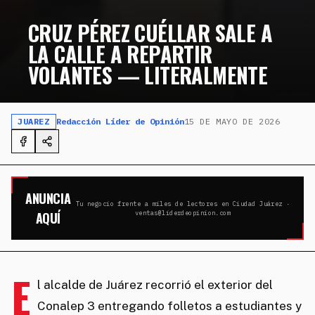
CRUZ PÉREZ CUÉLLAR SALE A
LA CALLE A REPARTIR
VOLANTES — LITERALMENTE
JUAREZ
Redacción Líder de Opinión
15 DE MAYO DE 2026
ANUNCIA
Tu negocio frente a miles de lectores en Ciudad Juárez ·
AQUÍ
ventas@liderdeopinion.com
E
l alcalde de Juárez recorrió el exterior del
Conalep 3 entregando folletos a estudiantes y