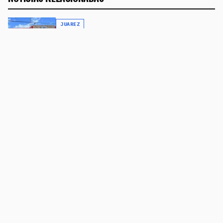
JUAREZ
TRAGEDIA EN JUÁREZ: INVESTIGAN LA
MUERTE DE UN NIÑO DE 4 AÑOS; HABRÍA
PERMANECIDO DENTRO DE UN VEHÍCULO
BAJO EL INTENSO CALOR
26 DE JULIO DE 2026
JUAREZ
"LA BIBLIA ES LA VERDAD, LÉELA": EL MENSAJE QUE LLEVA
CASI 40 AÑOS VIGILANDO CIUDAD JUÁREZ
16 DE JULIO DE 2026
JUAREZ
😱 ¡DE JIM MORRISON A MARILYN MONROE!
LOS FAMOSOS QUE HICIERON HISTORIA EN