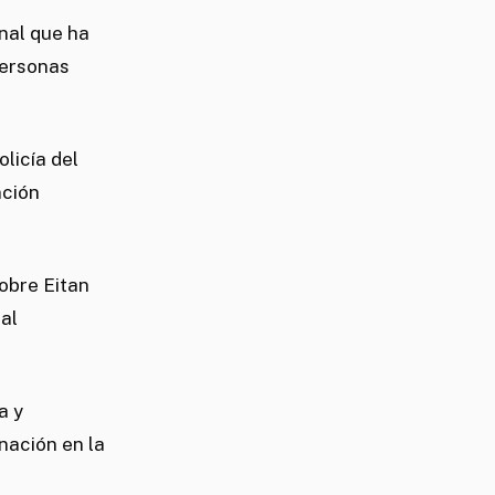
onal que ha
personas
licía del
nción
obre Eitan
al
a y
nación en la