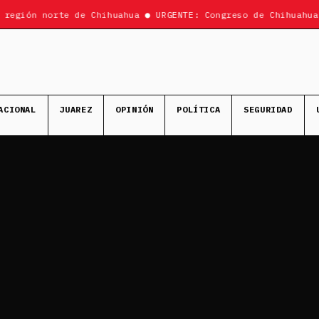
región norte de Chihuahua ● URGENTE: Congreso de Chihuahua 
ACIONAL
JUAREZ
OPINIÓN
POLÍTICA
SEGURIDAD