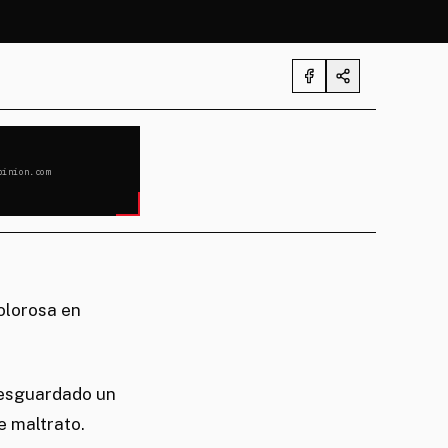
pinion.com
olorosa en
resguardado un
e maltrato.