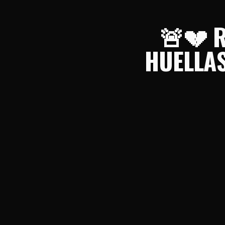
🚨💔 
HUELLAS