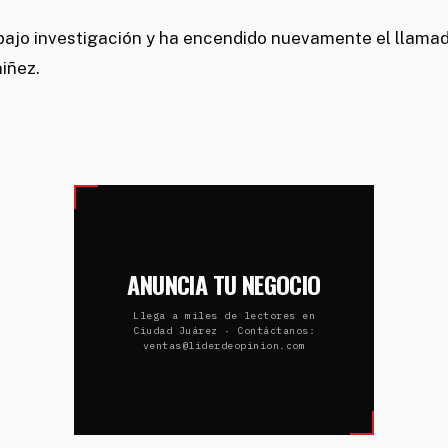
 bajo investigación y ha encendido nuevamente el llama
niñez.
ANUNCIA TU NEGOCIO
Llega a miles de lectores en
Ciudad Juárez · Contáctanos:
ventas@liderdeopinion.com