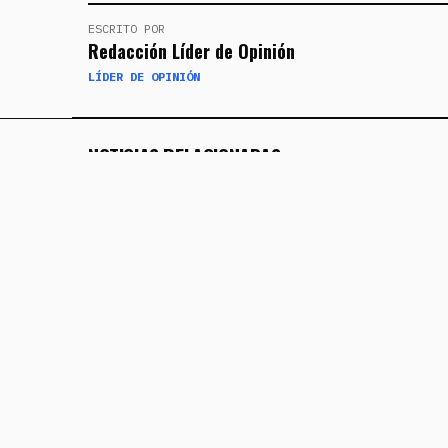
ESCRITO POR
Redacción Líder de Opinión
LÍDER DE OPINIÓN
NOTICIAS RELACIONADAS
JUAREZ
TRAGEDIA EN JUÁREZ: INVESTIGAN 
26 DE JULIO DE 2026
JUAREZ
"LA BIBLIA ES LA VERDAD, LÉELA": EL MENSAJE Q
16 DE JULIO DE 2026