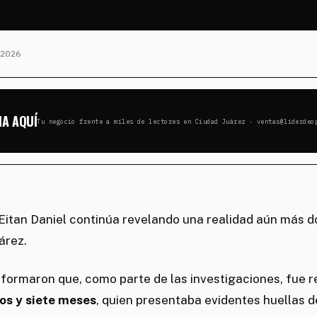
2026
IA AQUÍ
Tu negocio frente a miles de lectores en Ciudad Juárez · ventas@liderdeo
 Eitan Daniel continúa revelando una realidad aún más d
árez.
nformaron que, como parte de las investigaciones, fue 
os y siete meses
, quien presentaba evidentes huellas d