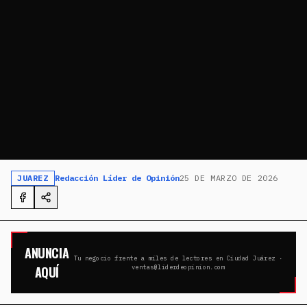
JUAREZ
Redacción Líder de Opinión
25 DE MARZO DE 2026
ANUNCIA
Tu negocio frente a miles de lectores en Ciudad Juárez ·
AQUÍ
ventas@liderdeopinion.com