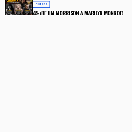
JUAREZ
😱 ¡DE JIM MORRISON A MARILYN MONROE!
LOS FAMOSOS QUE HICIERON HISTORIA EN
CIUDAD JUÁREZ
13 DE JULIO DE 2026
JUAREZ
🚨 CERCA DE 2 MIL JÓVENES SE QUEDAN SIN
LUGAR EN PREPARATORIAS DEL SURORIENTE
DE JUÁREZ
14 DE JUNIO DE 2026
JUAREZ
TRAGEDIA EN REUNIÓN FAMILIAR: MUERE
NIÑO DE 8 AÑOS TRAS SER RESCATADO DE
UNA ALBERCA