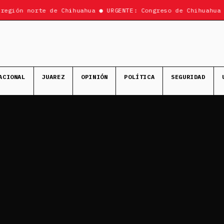
gión norte de Chihuahua ● URGENTE: Congreso de Chihuahua ap
ACIONAL
JUAREZ
OPINIÓN
POLÍTICA
SEGURIDAD