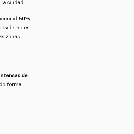
 la ciudad.
rcana al 50%
onsiderables,
as zonas.
intensas de
 de forma