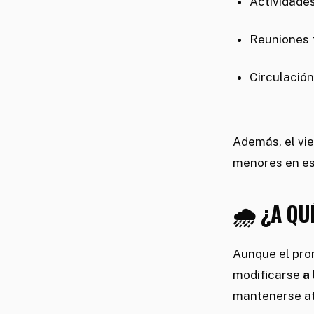
Actividades 
Reuniones f
Circulación
Además, el vie
menores en es
🌧️ ¿A Q
Aunque el pro
modificarse
a
mantenerse ate