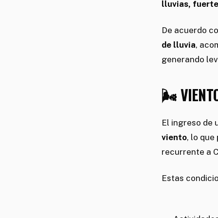
lluvias, fuert
De acuerdo co
de lluvia
, aco
generando leva
🌬️ VIENT
El ingreso de 
viento
, lo qu
recurrente a C
Estas condici