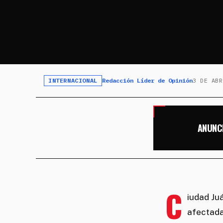
INTERNACIONAL
Redacción Líder de Opinión
3 DE ABR
ANUNC
C
iudad Ju
afectada