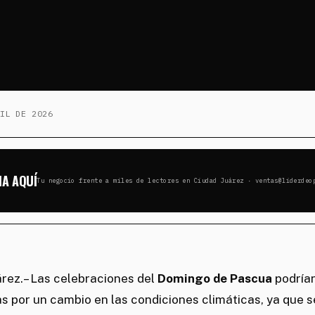
IL DE 2026
IA AQUÍ
Tu negocio frente a miles de lectores en Ciudad Juárez · ventas@liderdeo
árez.– Las celebraciones del
Domingo de Pascua
podrían
s por un cambio en las condiciones climáticas, ya que 