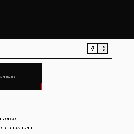
pinion.com
 verse
se pronostican