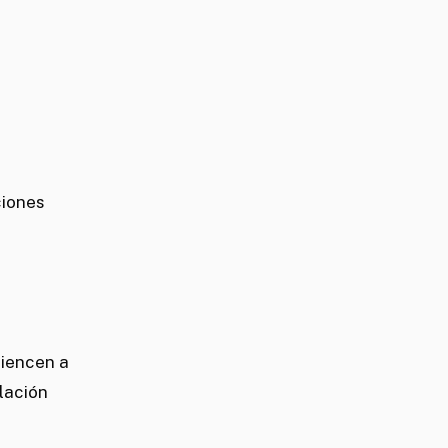
ciones
miencen a
blación