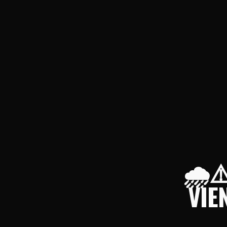
🌧️⚠
VIE