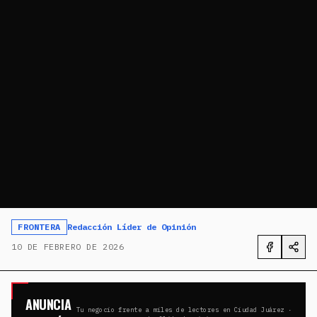
FRONTERA
Redacción Líder de Opinión
10 DE FEBRERO DE 2026
ANUNCIA
Tu negocio frente a miles de lectores en Ciudad Juárez ·