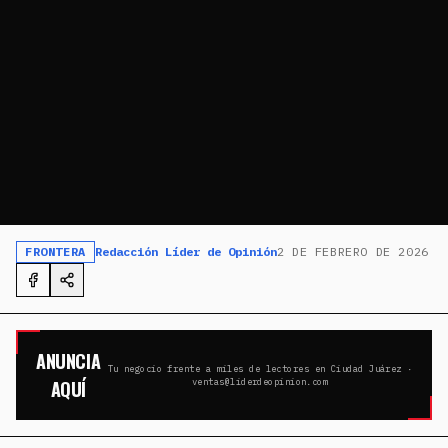
FRONTERA
Redacción Líder de Opinión
2 DE FEBRERO DE 2026
ANUNCIA
Tu negocio frente a miles de lectores en Ciudad Juárez ·
AQUÍ
ventas@liderdeopinion.com