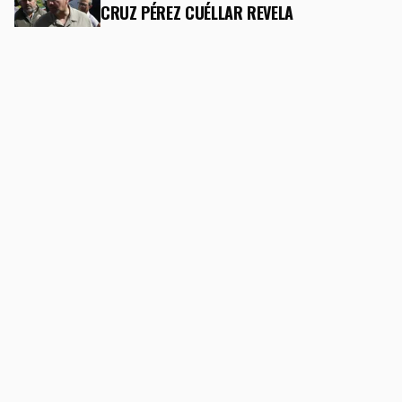
CRUZ PÉREZ CUÉLLAR REVELA
COORDINACIÓN "CASI DIARIA" CON
AUTORIDADES DE EL PASO PARA COMBATIR
EL NARCOTRÁFICO
8 DE MAYO DE 2026
FRONTERA
AMPLÍAN OPERACIONES EN LA ADUANA DEL
CÓRDOVA-AMÉRICAS PARA DESAHOGAR EL
TRÁFICO EN HORAS PICO
8 DE MAYO DE 2026
FRONTERA
KAROL G LLEGARÁ A EL PASO CON SU
ESPERADO “TROPI TOUR”
21 DE ABRIL DE 2026