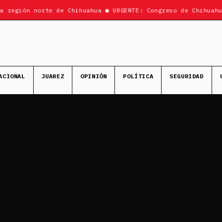
región norte de Chihuahua ● URGENTE: Congreso de Chihuahua 
ACIONAL
JUAREZ
OPINIÓN
POLÍTICA
SEGURIDAD