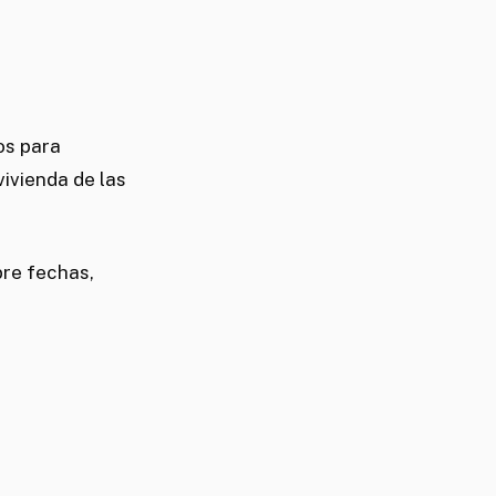
os para
vivienda de las
bre fechas,