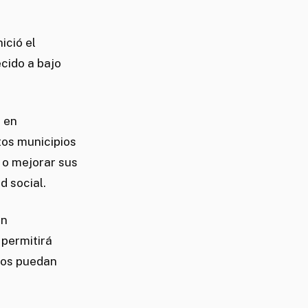
ició el
cido a bajo
s en
tos municipios
 o mejorar sus
d social.
an
 permitirá
dos puedan