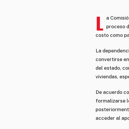
L
a Comisión
proceso d
costo como pa
La dependenci
convertirse en
del estado, co
viviendas, esp
De acuerdo con
formalizarse l
posteriorment
acceder al ap