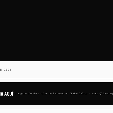
E 2026
IA AQUÍ
Tu negocio frente a miles de lectores en Ciudad Juárez · ventas@liderdeo