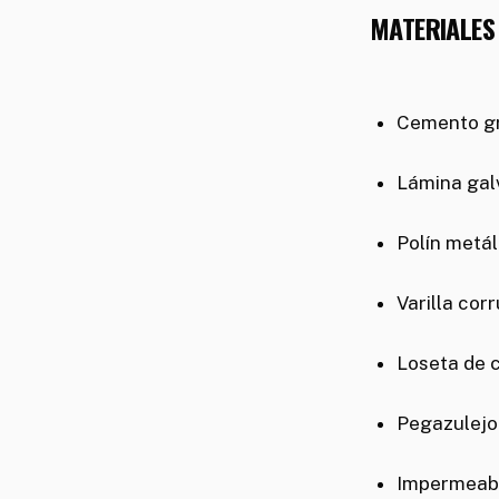
MATERIALES
Cemento gri
Lámina galv
Polín metál
Varilla cor
Loseta de c
Pegazulejo 
Impermeabil