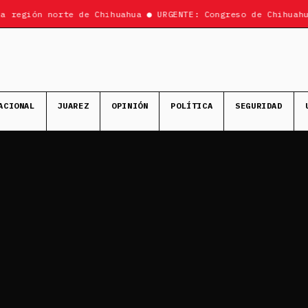
región norte de Chihuahua ● URGENTE: Congreso de Chihuahua 
ACIONAL
JUAREZ
OPINIÓN
POLÍTICA
SEGURIDAD