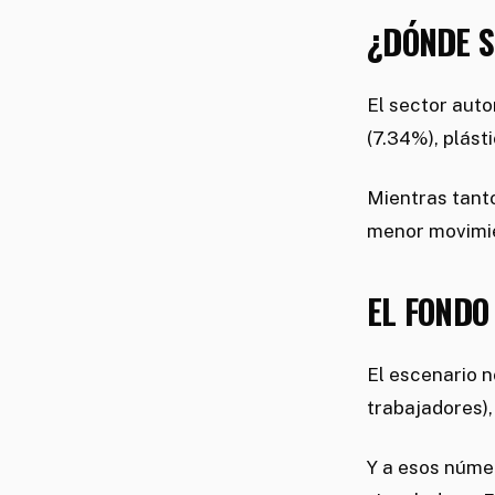
¿DÓNDE S
El sector aut
(7.34%), plásti
Mientras tant
menor movimi
EL FONDO
El escenario n
trabajadores),
Y a esos númer