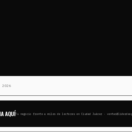
 2026
IA AQUÍ
Tu negocio frente a miles de lectores en Ciudad Juárez · ventas@liderdeo