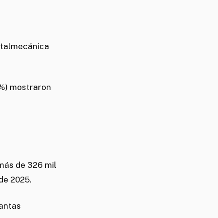
etalmecánica
7%) mostraron
(más de 326 mil
 de 2025.
lantas