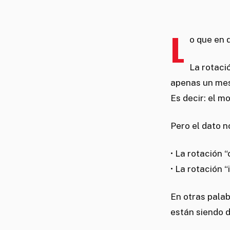
L
o que en 
La rotaci
apenas un mes
Es decir: el m
Pero el dato n
• La rotación 
• La rotación 
En otras pala
están siendo d