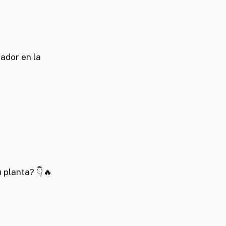
ador en la
 planta? 👇🔥