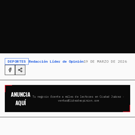
DEPORTES
Redacción Líder de Opinión
19 DE MARZO DE 2026
ANUNCIA
Tu negocio frente a miles de lectores en Ciudad Juárez ·
AQUÍ
ventas@liderdeopinion.com