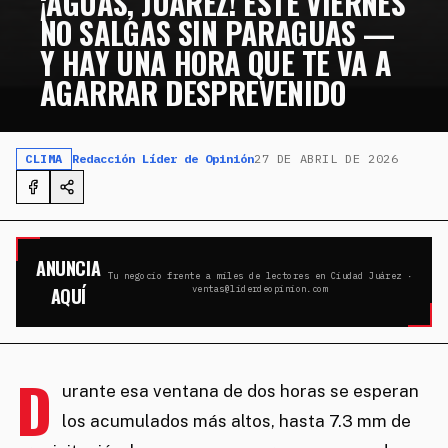
¡AGUAS, JUÁREZ! ESTE VIERNES
NO SALGAS SIN PARAGUAS —
Y HAY UNA HORA QUE TE VA A
AGARRAR DESPREVENIDO
CLIMA
Redacción Líder de Opinión
27 DE ABRIL DE 2026
ANUNCIA
Tu negocio frente a miles de lectores en Ciudad Juárez ·
AQUÍ
ventas@liderdeopinion.com
D
urante esa ventana de dos horas se esperan
los acumulados más altos, hasta 7.3 mm de