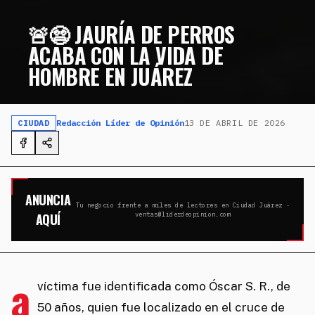
🚨😨 JAURÍA DE PERROS
ACABA CON LA VIDA DE
HOMBRE EN JUÁREZ
CIUDAD
Redacción Líder de Opinión
13 DE ABRIL DE 2026
ANUNCIA
Tu negocio frente a miles de lectores en Ciudad Juárez ·
AQUÍ
ventas@liderdeopinion.com
a
víctima fue identificada como Óscar S. R., de
50 años, quien fue localizado en el cruce de