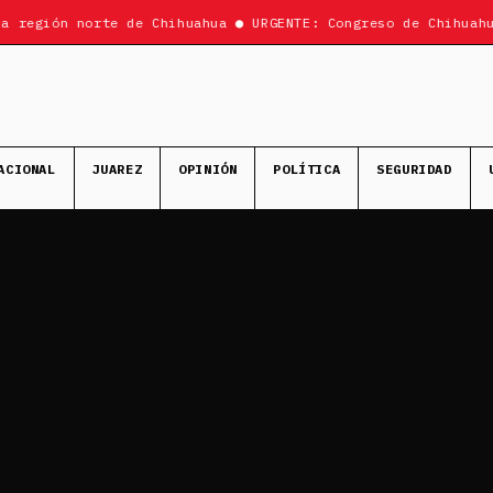
 región norte de Chihuahua ● URGENTE: Congreso de Chihuahua
ACIONAL
JUAREZ
OPINIÓN
POLÍTICA
SEGURIDAD