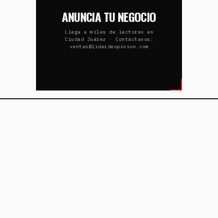
ANUNCIA TU NEGOCIO
Llega a miles de lectores en
Ciudad Juárez · Contáctanos:
ventas@liderdeopinion.com
UDAD JUÁREZ…