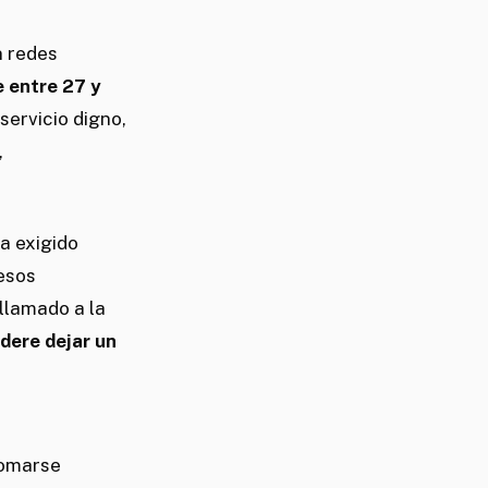
n redes
 entre 27 y
ervicio digno,
,
a exigido
 esos
llamado a la
dere dejar un
tomarse