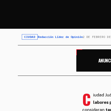
CIUDAD
Redacción Líder de Opinión
2 DE FEBRERO DE
ANUNC
C
iudad Ju
labores 
consideran
ta