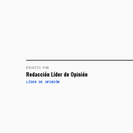
ESCRITO POR
Redacción Líder de Opinión
LÍDER DE OPINIÓN
NOTICIAS RELACIONADAS
CIUDAD
📍 ENCONTRAMOS EL CENTRO DE CI