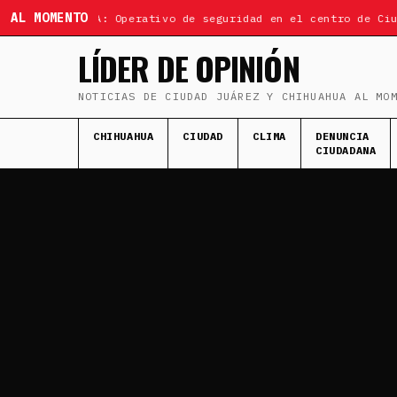
AL MOMENTO
ÚLTIMA HORA: Operativo de seguridad en el centro de Ciud
LÍDER DE OPINIÓN
NOTICIAS DE CIUDAD JUÁREZ Y CHIHUAHUA AL MO
CHIHUAHUA
CIUDAD
CLIMA
DENUNCIA
CIUDADANA