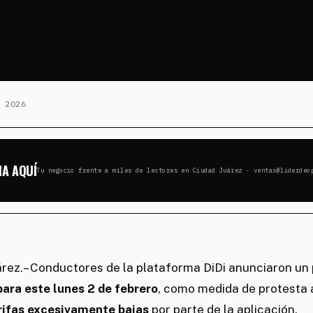
 2026
IA AQUÍ
Tu negocio frente a miles de lectores en Ciudad Juárez · ventas@liderdeo
árez.– Conductores de la plataforma DiDi anunciaron un
para este lunes 2 de febrero
, como medida de protesta 
rifas excesivamente bajas
por parte de la aplicación.